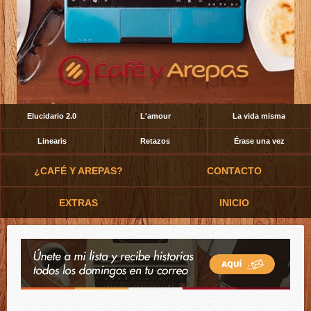
Elucidario 2.0
L'amour
La vida misma
Linearis
Retazos
Érase una vez
¿CAFÉ Y AREPAS?
CONTACTO
EXTRAS
INICIO