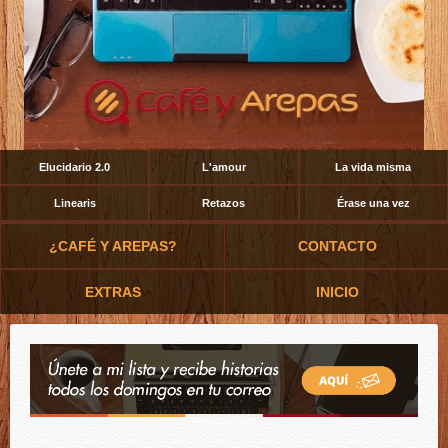
Elucidario 2.0
L'amour
La vida misma
Linearis
Retazos
Érase una vez
¿CAFÉ Y AREPAS?
CONTACTO
EXTRAS
INICIO