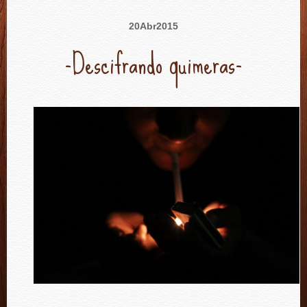
20
Abr
2015
-Descifrando quimeras-