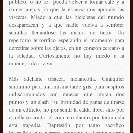
público, o no se pueda volver a tomar café y a
comer arepas porque la escasez nos apuñale las
vísceras. Miedo a que las bicicletas del mundo
desaparezcan y a que nadie vuelva a sembrar
semillas llenándose las manos de tierra. Un
repertorio terrorífico esperando el momento para
derretirse sobre las ojeras, en un corazón cercano a
la soledad. Curiosamente no hay miedo a la
muerte, solo a vivir.
Más adelante tristeza, melancolía. Cualquier
sinónimo para una misma tarde gris, para suspiros
indiscriminados con muecas que imitan dos
puntos y un slash (:/). Infinidad de ganas de tirarse
de un edificio, no por sentir la caída libre, sino por
estrellarse contra el concreto dando por terminada
esta tragedia. Depresión por tanto sacrifico
inservible, por pararse temprano y dormirse tarde