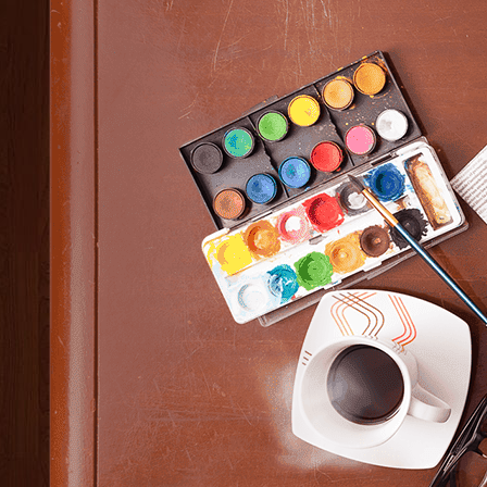
Elucidario 2.0
L'amour
La vida misma
Linearis
Retazos