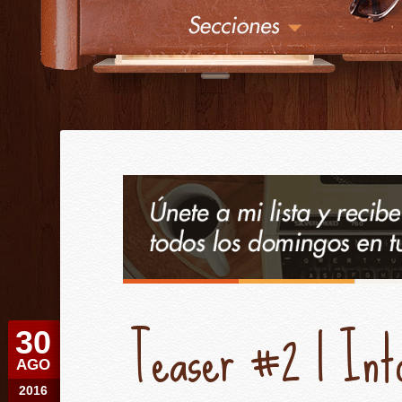
¿
Érase una vez
Teaser #2 | Int
30
AGO
2016