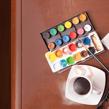
Elucidario 2.0
L'amour
La vida misma
Linearis
Retazos