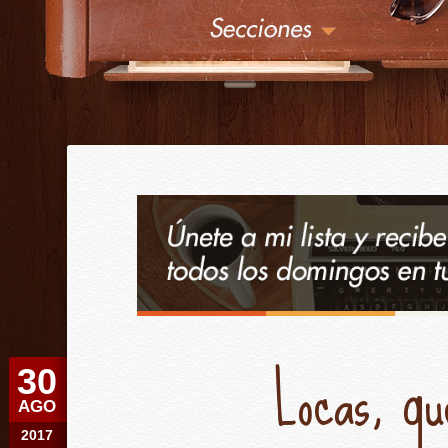
¿
Érase una vez
Locas, qu
30
AGO
2017