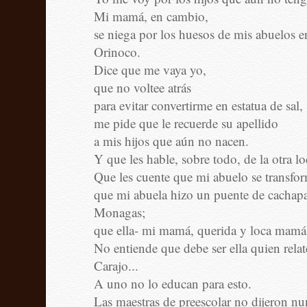
Mi mamá, en cambio,
se niega por los huesos de mis abuelos e
Orinoco.
Dice que me vaya yo,
que no voltee atrás
para evitar convertirme en estatua de sal,
me pide que le recuerde su apellido
a mis hijos que aún no nacen.
Y que les hable, sobre todo, de la otra lo
Que les cuente que mi abuelo se transfor
que mi abuela hizo un puente de cachapa
Monagas;
que ella- mi mamá, querida y loca mamá- 
No entiende que debe ser ella quien relat
Carajo...
A uno no lo educan para esto.
Las maestras de preescolar no dijeron n