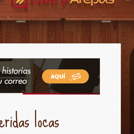
CAFÉ Y AREPAS?
CONTACTO
INICIO
eridas locas