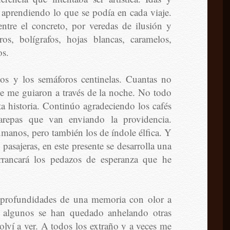
 aprendiendo lo que se podía en cada viaje.
entre el concreto, por veredas de ilusión y
os, bolígrafos, hojas blancas, caramelos,
os.
tos y los semáforos centinelas. Cuantas no
ue me guiaron a través de la noche. No todo
sta historia. Continúo agradeciendo los cafés
arepas que van enviando la providencia.
anos, pero también los de índole élfica. Y
pasajeras, en este presente se desarrolla una
rrancará los pedazos de esperanza que he
 profundidades de una memoria con olor a
, algunos se han quedado anhelando otras
olví a ver. A todos los extraño y a veces me