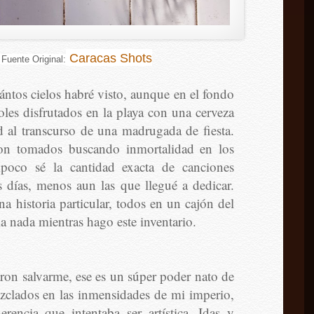
Caracas Shots
 Fuente Original:
ántos cielos habré visto, aunque en el fondo
les disfrutados en la playa con una cerveza
ad al transcurso de una madrugada de fiesta.
eron tomados buscando inmortalidad en los
mpoco sé la cantidad exacta de canciones
 días, menos aun las que llegué a dedicar.
 historia particular, todos en un cajón del
a nada mientras hago este inventario.
aron salvarme, ese es un súper poder nato de
zclados en las inmensidades de mi imperio,
encia que intentaba ser artística. Idas y