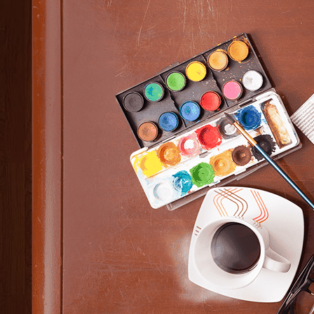
Elucidario 2.0
L'amour
La vida misma
Linearis
Retazos