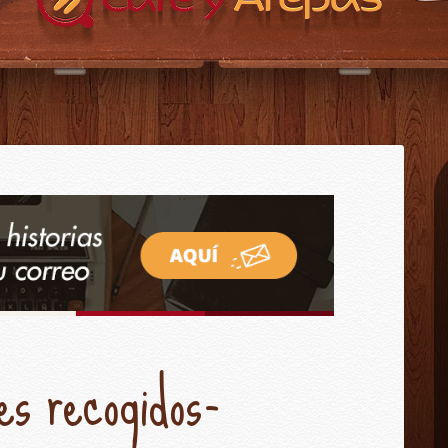
CAFÉ Y AREPAS?
CONTACTO
INICIO
es recogidos-