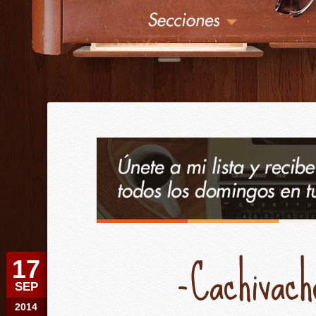
¿
Érase una vez
-Cachivach
17
SEP
2014