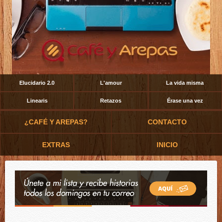
Elucidario 2.0
L'amour
La vida misma
Linearis
Retazos
Érase una vez
¿CAFÉ Y AREPAS?
CONTACTO
EXTRAS
INICIO