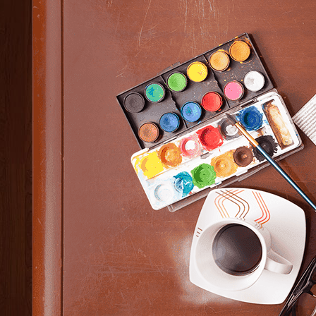
Elucidario 2.0
L'amour
La vida misma
Linearis
Retazos