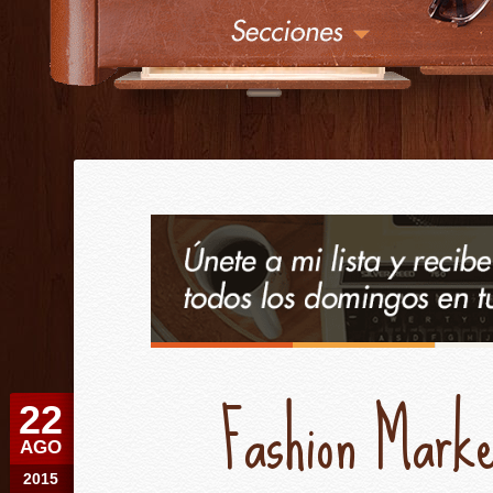
¿
Érase una vez
Fashion Mark
22
AGO
2015