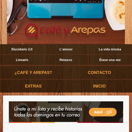
Elucidario 2.0
L'amour
La vida misma
Linearis
Retazos
Érase una vez
¿CAFÉ Y AREPAS?
CONTACTO
EXTRAS
INICIO