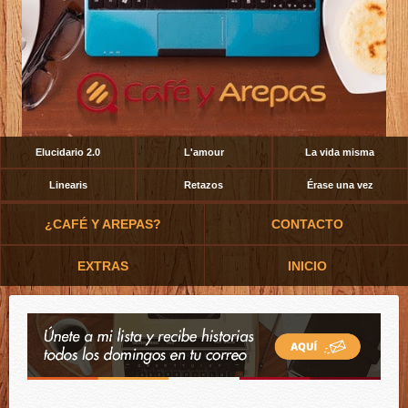
Elucidario 2.0
L'amour
La vida misma
Linearis
Retazos
Érase una vez
¿CAFÉ Y AREPAS?
CONTACTO
EXTRAS
INICIO