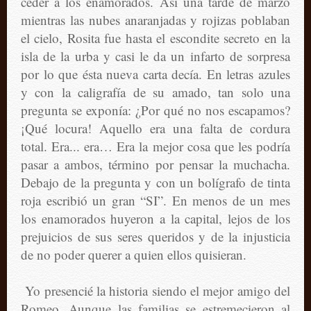
ceder a los enamorados. Así una tarde de marzo
mientras las nubes anaranjadas y rojizas poblaban
el cielo, Rosita fue hasta el escondite secreto en la
isla de la urba y casi le da un infarto de sorpresa
por lo que ésta nueva carta decía. En letras azules
y con la caligrafía de su amado, tan solo una
pregunta se exponía: ¿Por qué no nos escapamos?
¡Qué locura! Aquello era una falta de cordura
total. Era... era… Era la mejor cosa que les podría
pasar a ambos, término por pensar la muchacha.
Debajo de la pregunta y con un bolígrafo de tinta
roja escribió un gran “SI”. En menos de un mes
los enamorados huyeron a la capital, lejos de los
prejuicios de sus seres queridos y de la injusticia
de no poder querer a quien ellos quisieran.
Yo presencié la historia siendo el mejor amigo del
Romeo. Aunque las familias se estremecieron al