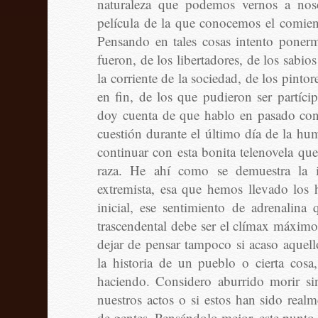
naturaleza que podemos vernos a nos
película de la que conocemos el comien
Pensando en tales cosas intento ponerm
fueron, de los libertadores, de los sabi
la corriente de la sociedad, de los pintor
en fin, de los que pudieron ser partíci
doy cuenta de que hablo en pasado cons
cuestión durante el último día de la hu
continuar con esta bonita telenovela que
raza. He ahí como se demuestra la 
extremista, esa que hemos llevado los
inicial, ese sentimiento de adrenalina 
trascendental debe ser el clímax máximo
dejar de pensar tampoco si acaso aquel
la historia de un pueblo o cierta cos
haciendo. Considero aburrido morir sin
nuestros actos o si estos han sido real
de gentes. Pensándolo mejor, este punto 