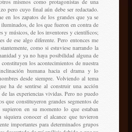
otros mismos como protagonistas de una
zo pero cuyo final aún debe ser redactado.
e en los zapatos de los grandes que ya se
os iluminados, de los que fueron en contra de
es y músicos, de los inventores y científicos;
pes de ese algo diferente. Pero entonces me
tantemente, como si estuviese narrando la
manidad y ya no haya posibilidad alguna de
 constituyen los acontecimientos de nuestra
inclinación humana hacia el drama y lo
 hombres desde siempre. Volviendo al tema
que ha de sentirse al construir una acción
 de las experiencias vividas. Pero no puedo
los que constituyeron grandes segmentos de
a, supieron en su momento lo que estaban
 siquiera conocer el alcance que tuvieron
mente importantes para determinados grupos
es descartado de mí análisis debido a que ya