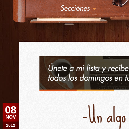
¿
Érase una vez
-Un algo
08
NOV
2012