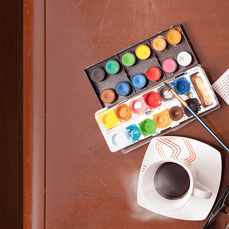
Elucidario 2.0
L'amour
La vida misma
Linearis
Retazos