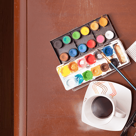
Elucidario 2.0
L'amour
La vida misma
Linearis
Retazos