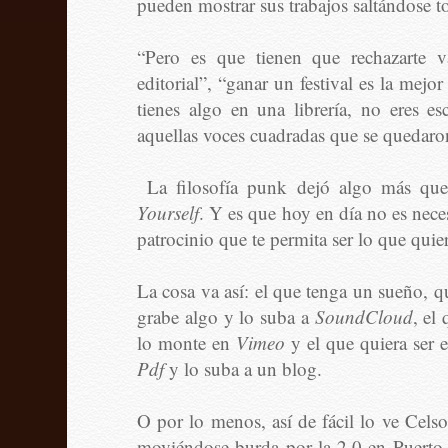
pueden mostrar sus trabajos saltándose to
“Pero es que tienen que rechazarte v
editorial”, “ganar un festival es la mej
tienes algo en una librería, no eres es
aquellas voces cuadradas que se quedar
La filosofía punk dejó algo más que 
Yourself
. Y es que hoy en día no es neces
patrocinio que te permita ser lo que quier
La cosa va así: el que tenga un sueño, q
grabe algo y lo suba a
SoundCloud
, el
lo monte en
Vimeo
y el que quiera ser
Pdf
y lo suba a un blog.
O por lo menos, así de fácil lo ve Celso
moviéndose burda por la 2.0 en Puerto 