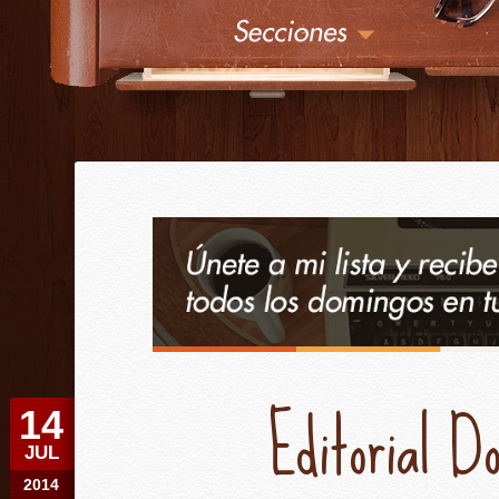
¿
Érase una vez
Editorial D
14
JUL
2014