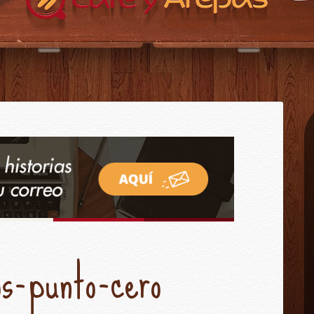
CAFÉ Y AREPAS?
CONTACTO
INICIO
os-punto-cero