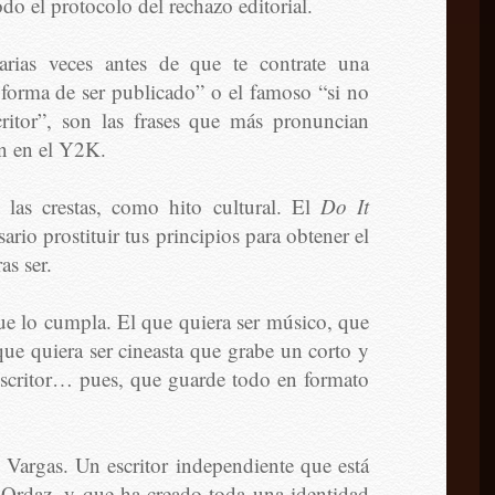
do el protocolo del rechazo editorial.
arias veces antes de que te contrate una
or forma de ser publicado” o el famoso “si no
critor”, son las frases que más pronuncian
on en el Y2K.
las crestas, como hito cultural. El
Do It
ario prostituir tus principios para obtener el
as ser.
ue lo cumpla. El que quiera ser músico, que
 que quiera ser cineasta que grabe un corto y
 escritor… pues, que guarde todo en formato
 Vargas. Un escritor independiente que está
Ordaz, y que ha creado toda una identidad