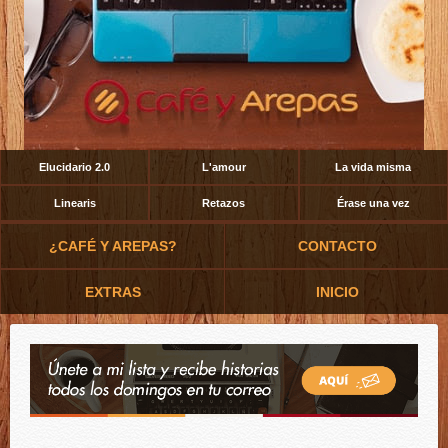
Elucidario 2.0
L'amour
La vida misma
Linearis
Retazos
Érase una vez
¿CAFÉ Y AREPAS?
CONTACTO
EXTRAS
INICIO